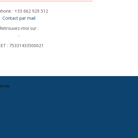
phone : +33 662 929 512
Contact par mail
Retrouvez-moi sur :
-
RET : 75331433500021
ervés.