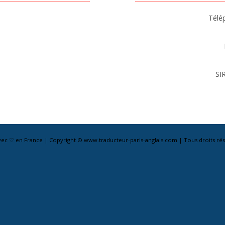
Télé
SI
avec ♡ en France | Copyright © www.traducteur-paris-anglais.com | Tous droits rés